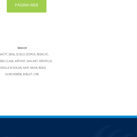
PÁGINA WEB
ÍNDICE
ACYT, DOAJ, SCIELO, SCOPUS, REDALYC,
DEX, CLASE, ARTHIST, DIALNET, ERIHPLUS,
OOGLE SCHOLAR, HAPI, MIAR, ROAD,
ULRICHSWEB, BIBLAT, CIRC