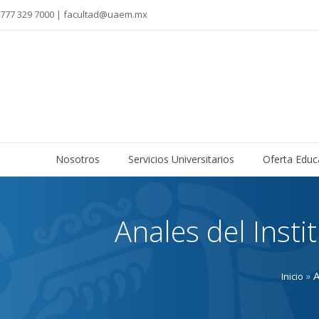
777 329 7000 | facultad@uaem.mx
Nosotros
Servicios Universitarios
Oferta Educ
Anales del Insti
»
A
Inicio