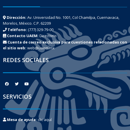
Dirección:
Av. Universidad No. 1001, Col Chamilpa, Cuernavaca,
Morelos, México. C.P. 62209
Teléfono:
(777) 329-79-00
Contacto UAEM:
Directorio
Cuenta de correo exclusiva para cuestiones relacionadas con
el sitio web:
web@uaem.mx
REDES SOCIALES
SERVICIOS
Mesa de ayuda:
clic aquí