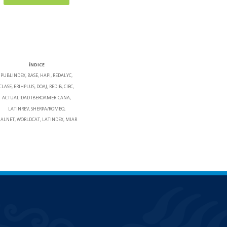
ÍNDICE
PUBLINDEX, BASE, HAPI, REDALYC,
CLASE, ERIHPLUS, DOAJ, REDIB, CIRC,
ACTUALIDAD IBEROAMERICANA,
LATINREV, SHERPA/ROMEO,
IALNET, WORLDCAT, LATINDEX, MIAR