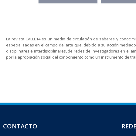
La revista CALLE14 es un medio de circulación de saberes y conoci
especializadas en el campo del arte que, debido a su acción mediadora
disciplinares e interdisciplinares, de redes de investigadores en el á
por la apropiación social del conocimiento como un instrumento de tra
CONTACTO
REDE