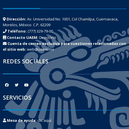
Dirección:
Av. Universidad No. 1001, Col Chamilpa, Cuernavaca,
Morelos, México. C.P. 62209
Teléfono:
(777) 329-79-00
Contacto UAEM:
Directorio
Cuenta de correo exclusiva para cuestiones relacionadas con
el sitio web:
web@uaem.mx
REDES SOCIALES
SERVICIOS
Mesa de ayuda:
clic aquí