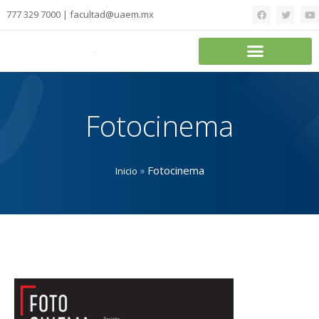
777 329 7000 | facultad@uaem.mx
Fotocinema
»
Fotocinema
Inicio