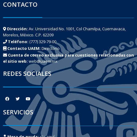
CONTACTO
Dirección:
Av. Universidad No. 1001, Col Chamilpa, Cuernavaca,
Morelos, México. C.P. 62209
Teléfono:
(777) 329-79-00
Contacto UAEM:
Directorio
Cuenta de correo exclusiva para cuestiones relacionadas con
el sitio web:
web@uaem.mx
REDES SOCIALES
SERVICIOS
Mesa de ayuda:
clic aquí