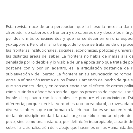
Esta revista nace de una percepción: que la filosofía necesita da
alrededor de saberes de frontera y de saberes de y desde los márg
por dos o más conocimientos y que no se detienen en una especif
yuxtaponen. Pero al mismo tiempo, de lo que se trata es de un proced
las fronteras institucionales, sociales, económicas, políticas y univers
las distintas áreas del saber. La frontera no habla de ir más allá 
señalada por lo decible y lo visible de una época sino que trata de 
sostiene con y por un adentro, es la articulación sostenida de 
subjetivación y de libertad. La frontera en su enunciación no rompe l
entre la afirmación misma de los límites. Partiendo del hecho de que e
que son construidas, y en consecuencia son el efecto de ciertas polí
cómo, cuándo y dónde han tenido lugar los procesos de especialización
índole disciplinaria con los cuales se produce el conocimiento. E
diferencia; porque decir la verdad es una tarea plural, atravesada p
diversos saberes que conforman a las Humanidades se han enfrenta
de la interdisciplinariedad, la cual surge no sólo como un objeto de 
poco, sino como una instancia, por definición inapropiable, a partir d
sobre la racionalización del trabajo que hacemos en las Humanidades