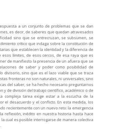
r respuesta a un conjunto de problemas que se dan
enes, es decir, de saberes que quedan atravesados
icidad sino que se entrecruzan, se subsumen, se
imiento crítico que indaga sobre la constitución de
itarias que establecen la identidad y la diferencia de
de esos límites, de esos cercos, de esa raya que es
poner de manifiesto la presencia de un afuera que se
relaciones de saber y poder como posibilidad de
o divisorio, sino que es el lazo viable que se traza
stas fronteras no son naturales, ni universales, sino
ticas del saber, se ha hecho necesario preguntarnos
 y de división del trabajo científico, académico o de
sta compleja tarea exige estar a la escucha de la
or el desacuerdo y el conflicto. En esta medida, los
do recientemente con un nuevo reto: la emergencia
la reflexión, inédito en nuestra historia hasta hace
e la cual es posible interrogarse de manera colectiva
.