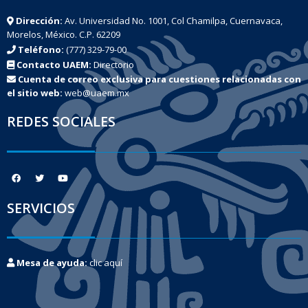
Dirección:
Av. Universidad No. 1001, Col Chamilpa, Cuernavaca,
Morelos, México. C.P. 62209
Teléfono:
(777) 329-79-00
Contacto UAEM:
Directorio
Cuenta de correo exclusiva para cuestiones relacionadas con
el sitio web:
web@uaem.mx
REDES SOCIALES
SERVICIOS
Mesa de ayuda:
clic aquí