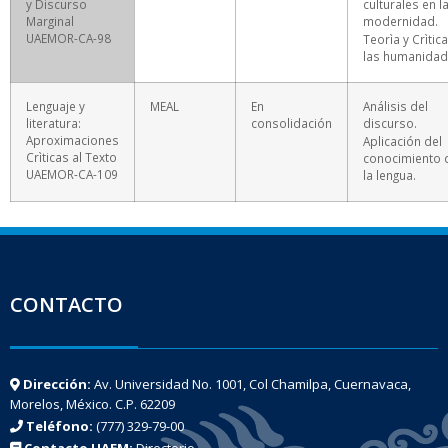
y Discurso
culturales en l
Marginal
modernidad.
UAEMOR-CA-98
Teorìa y Crìtic
las humanidad
Lenguaje y
MEAL
En
Análisis del
literatura:
consolidación
discurso.
Aproximaciones
Aplicación del
Crìticas al Texto
conocimiento 
UAEMOR-CA-109
la lengua.
CONTACTO
Dirección:
Av. Universidad No. 1001, Col Chamilpa, Cuernavaca,
Morelos, México. C.P. 62209
Teléfono:
(777) 329-79-00
Contacto UAEM:
Directorio