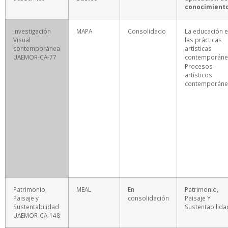
conocimient
Investigación
MAPA
Consolidado
La educación 
Visual
las prácticas
contemporánea
artísticas
UAEMOR-CA-77
contemporáne
Procesos
artísticos
contemporáne
Patrimonio,
MEAL
En
Patrimonio,
Paisaje y
consolidación
Paisaje Y
Sustentabilidad
Sustentabilida
UAEMOR-CA-148