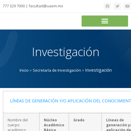
777 329 7000 | facultad@uaem.mx
Investigación
»
»
Investigación
Inicio
Secretaría de Investigación
LÍNEAS DE GENERACIÓN Y/O APLICACIÓN DEL CONOCIMIEN
Nombre del
Núcleo
Grado
Líneas de
cuerpo
Académico
generación y
académico
Básico
aplicación de