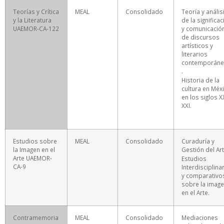
Teorías y Crítica
MEAL
Consolidado
Teoría y anális
y la Literatura
de la significa
UAEMOR-CA-122
y comunicació
de discursos
artísticos y
literarios
contemporán
.
Historia de la
cultura en Méx
en los siglos X
XXI.
Estudios sobre
MEAL
Consolidado
Curaduría y
la Imagen en el
Gestión del Art
Arte UAEMOR-
Estudios
CA-9
Interdisciplina
y comparativo
sobre la imag
en el Arte.
Contramemoria
MEAL
Consolidado
Mediaciones